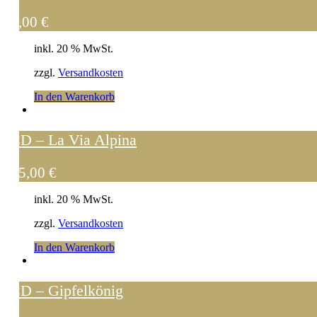
8,00
€
inkl. 20 % MwSt.
zzgl.
Versandkosten
In den Warenkorb
CD – La Via Alpina
15,00
€
inkl. 20 % MwSt.
zzgl.
Versandkosten
In den Warenkorb
CD – Gipfelkönig