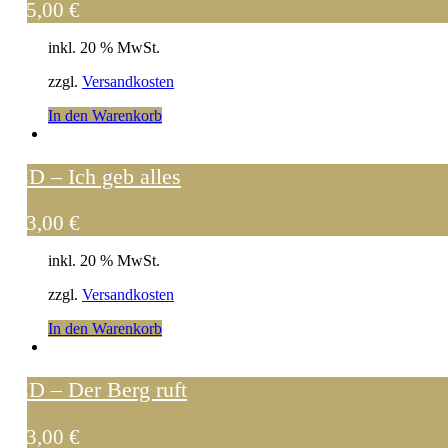
15,00
€
inkl. 20 % MwSt.
zzgl.
Versandkosten
In den Warenkorb
CD – Ich geb alles
13,00
€
inkl. 20 % MwSt.
zzgl.
Versandkosten
In den Warenkorb
CD – Der Berg ruft
13,00
€