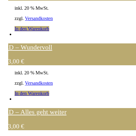
inkl. 20 % MwSt.
zzgl.
Versandkosten
In den Warenkorb
CD – Wundervoll
13,00
€
inkl. 20 % MwSt.
zzgl.
Versandkosten
In den Warenkorb
CD – Alles geht weiter
13,00
€