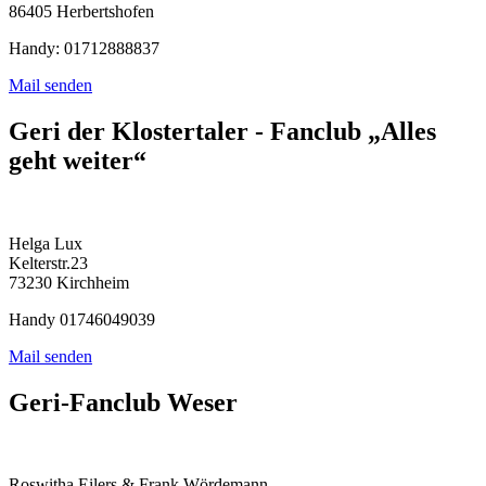
86405 Herbertshofen
Handy: 01712888837
Mail senden
Geri der Klostertaler - Fanclub „Alles
geht weiter“
Helga Lux
Kelterstr.23
73230 Kirchheim
Handy 01746049039
Mail senden
Geri-Fanclub Weser
Roswitha Eilers & Frank Wördemann