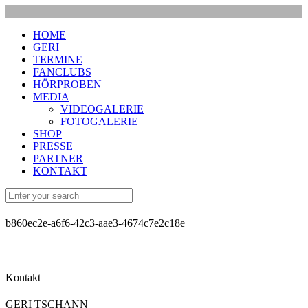
HOME
GERI
TERMINE
FANCLUBS
HÖRPROBEN
MEDIA
VIDEOGALERIE
FOTOGALERIE
SHOP
PRESSE
PARTNER
KONTAKT
b860ec2e-a6f6-42c3-aae3-4674c7e2c18e
Kontakt
GERI TSCHANN