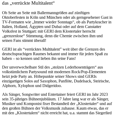
das „verrückte Multitalent“
Ob Seite an Seite mit Ballermanngrößen auf zünftigen
Oktoberfesten in Köln und München oder als gerngesehener Gast in
TV-Formaten wie „Immer wieder Sonntags“, ob als Partykracher in
Italien, Holland, Ägypten und Dubai oder auf dem Canstatter
Volksfest in Stuttgart: mit GERI dem Klostertaler herrscht
„grenzenlose“ Stimmung, denn die Chemie zwischen ihm und
seinen Fans stimmt überall!
GERI ist als “verrücktes Multitalent” weit über die Grenzen des
deutschsprachigen Raumes bekannt und immer für jeden Spaß zu
haben – so kennen und lieben ihn seine Fans!
Der unverwechelbare Stil des „stolzen Lederhosenträgers“ aus
volkstümlichem Partysound mit modernen Rock/Pop-Elementen
heizt jede Party an. Höhepunkte seiner Shows sind GERIs
einzigartigen Solos auf Saxophon, Panflöte, Dudelsack, Steirische,
Alphorn, Xylophon und Didgeridoo.
Als Sänger, Songwriter und Entertainer feiert GERI im Jahr 2023
sein 35-jähriges Bühnenjubiläum. 17 Jahre lang war er als Sänger,
Musiker und Komponist fixer Bestandteil der „Klostertaler“ und auf
den großen Bühnen der Volksmusik zuhause. Kaum etwas, das er
mit den „Klostertalern“ nicht erreicht hat, u.a. stammt das Siegerlied