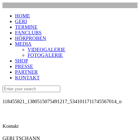
HOME
GERI
TERMINE
FANCLUBS
HÖRPROBEN
MEDIA
VIDEOGALERIE
FOTOGALERIE
SHOP
PRESSE
PARTNER
KONTAKT
118455821_1380515075491217_5341011711745567014_o
Kontakt
GERI TSCHANN