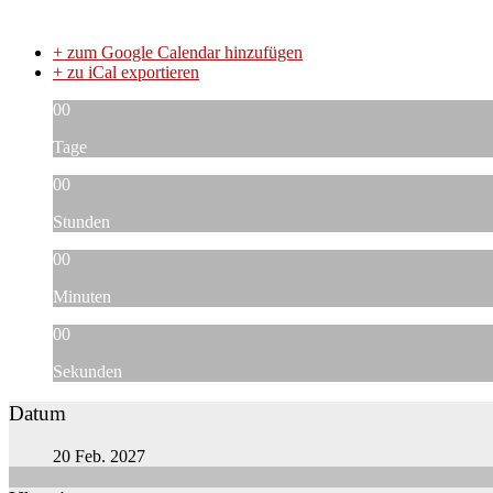
+ zum Google Calendar hinzufügen
+ zu iCal exportieren
00
Tage
00
Stunden
00
Minuten
00
Sekunden
Datum
20 Feb. 2027