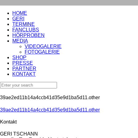
HOME
GERI
TERMINE
FANCLUBS
HÖRPROBEN
MEDIA
VIDEOGALERIE
FOTOGALERIE
SHOP
PRESSE
PARTNER
KONTAKT
39ae2ed11b14a4ccb41d35e9d1ba5d11.other
39ae2ed11b14a4ccb41d35e9d1ba5d11.other
Kontakt
GERI TSCHANN