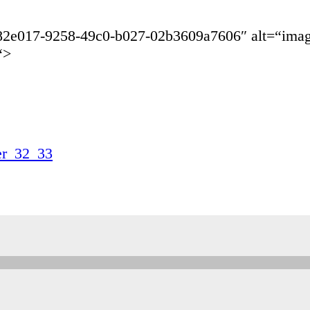
/7582e017-9258-49c0-b027-02b3609a7606″ alt=“im
“>
er_32_33