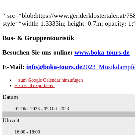
“ src=“blob:https://www.geriderklostertaler.at
style=“width: 1.3333in; height: 0.7in; opacity: 1;
Bus- & Gruppentouristik
Besuchen Sie uns online:
www.boka-tours.de
E-Mail:
info@boka-tours.de
2023_M
usikdampf
+ zum Google Calendar hinzufügen
+ zu iCal exportieren
Datum
01 Okt. 2023
- 05 Okt. 2023
Uhrzeit
16:00 - 18:00