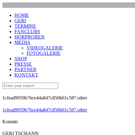
HOME
GERI
TERMINE
FANCLUBS
HÖRPROBEN
MEDIA
VIDEOGALERIE
FOTOGALERIE
SHOP
PRESSE
PARTNER
KONTAKT
1cfead9959b76ce44a847c850b61c587.other
1cfead9959b76ce44a847c850b61c587.other
Kontakt
GERI TSCHANN