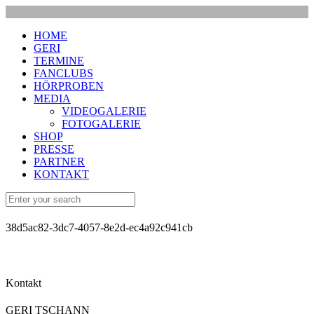
HOME
GERI
TERMINE
FANCLUBS
HÖRPROBEN
MEDIA
VIDEOGALERIE
FOTOGALERIE
SHOP
PRESSE
PARTNER
KONTAKT
38d5ac82-3dc7-4057-8e2d-ec4a92c941cb
Kontakt
GERI TSCHANN