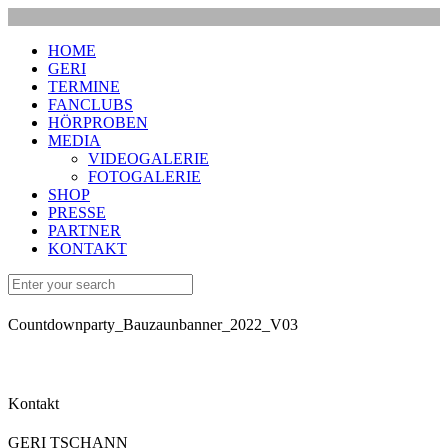
HOME
GERI
TERMINE
FANCLUBS
HÖRPROBEN
MEDIA
VIDEOGALERIE
FOTOGALERIE
SHOP
PRESSE
PARTNER
KONTAKT
Countdownparty_Bauzaunbanner_2022_V03
Kontakt
GERI TSCHANN