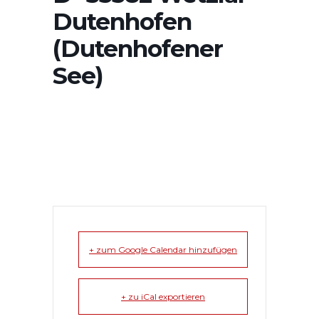
Dutenhofen
(Dutenhofener
See)
+ zum Google Calendar hinzufügen
+ zu iCal exportieren