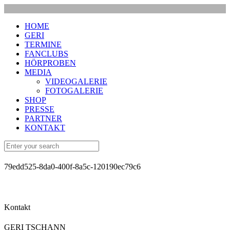
HOME
GERI
TERMINE
FANCLUBS
HÖRPROBEN
MEDIA
VIDEOGALERIE
FOTOGALERIE
SHOP
PRESSE
PARTNER
KONTAKT
79edd525-8da0-400f-8a5c-120190ec79c6
Kontakt
GERI TSCHANN