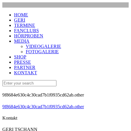
HOME
GERI
TERMINE
FANCLUBS
HÖRPROBEN
MEDIA
VIDEOGALERIE
FOTOGALERIE
SHOP
PRESSE
PARTNER
KONTAKT
9f8684e630c4c30cad7b1f0935cd62ab.other
9f8684e630c4c30cad7b1f0935cd62ab.other
Kontakt
GERI TSCHANN