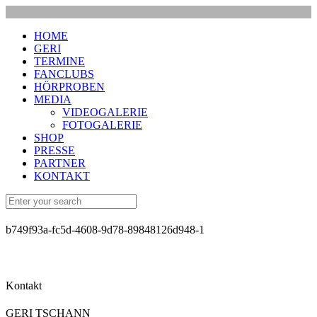
HOME
GERI
TERMINE
FANCLUBS
HÖRPROBEN
MEDIA
VIDEOGALERIE
FOTOGALERIE
SHOP
PRESSE
PARTNER
KONTAKT
b749f93a-fc5d-4608-9d78-89848126d948-1
Kontakt
GERI TSCHANN