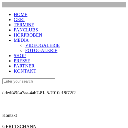
HOME
GERI
TERMINE
FANCLUBS
HÖRPROBEN
MEDIA
VIDEOGALERIE
FOTOGALERIE
SHOP
PRESSE
PARTNER
KONTAKT
ddedf49f-a7aa-4ab7-81a5-7010c18f72f2
Kontakt
GERI TSCHANN