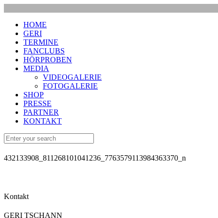
HOME
GERI
TERMINE
FANCLUBS
HÖRPROBEN
MEDIA
VIDEOGALERIE
FOTOGALERIE
SHOP
PRESSE
PARTNER
KONTAKT
432133908_811268101041236_7763579113984363370_n
Kontakt
GERI TSCHANN