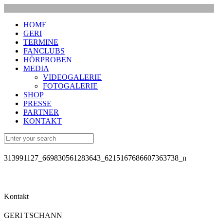
HOME
GERI
TERMINE
FANCLUBS
HÖRPROBEN
MEDIA
VIDEOGALERIE
FOTOGALERIE
SHOP
PRESSE
PARTNER
KONTAKT
313991127_669830561283643_6215167686607363738_n
Kontakt
GERI TSCHANN