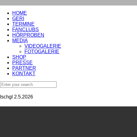
HOME
GERI
TERMINE
FANCLUBS
HÖRPROBEN
MEDIA
VIDEOGALERIE
FOTOGALERIE
SHOP
PRESSE
PARTNER
KONTAKT
Ischgl 2.5.2026