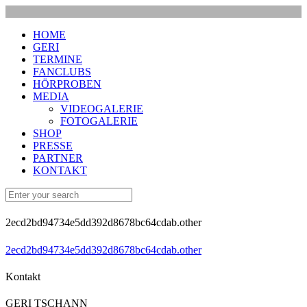
HOME
GERI
TERMINE
FANCLUBS
HÖRPROBEN
MEDIA
VIDEOGALERIE
FOTOGALERIE
SHOP
PRESSE
PARTNER
KONTAKT
2ecd2bd94734e5dd392d8678bc64cdab.other
2ecd2bd94734e5dd392d8678bc64cdab.other
Kontakt
GERI TSCHANN